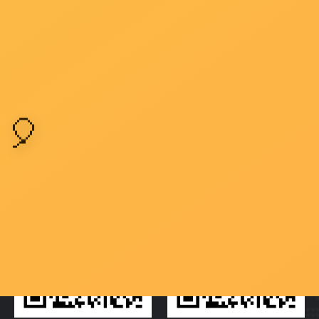
种水管材质，而且随着时间的推进，它的市场接
2023-12
的止水，达到连接效果，可拆卸，管子安装增加
受度和使用率会大大提高。大家都知道，任何实
管端滚压凸环的工序；密封性一般，铸造的管件
物都有它的两面性，也就是它的优点或者缺点。
成本高。 焊接式连
那么对于jdb电子官方水管来说，jdb电子官方水
管的优缺点有哪些呢？相信这是很多用户都非常
Link
友情链接
想知道的，下面小编就给大家一一讲述。 jdb电
子官方水管的优点有以下：1.材质更加健康环
保。2.使用寿命相比其他材质更长