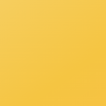
国际学校
b电子官方 小编
浏览：1615