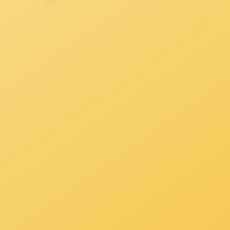
行业应用
住宅别墅
市政交通
地产商厦
学校医疗
食品卫生