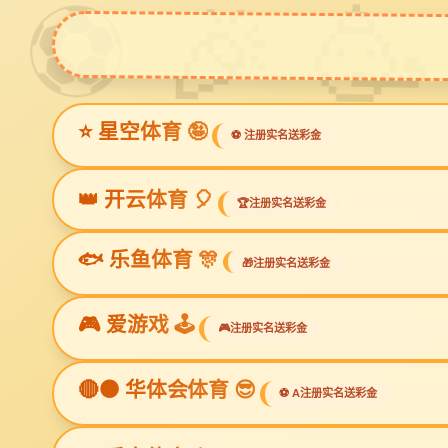
jdb电子官方
欢迎光临广东jdb电子官方 金属科技有限公司！
网站jdb电子官方
关于jdb电子官方
产品中心
选择jdb电子官方
jdb电子官方
关于jdb电子官方
产品中心
选
让您更省心
行业应用
新闻资讯
联系jdb电子官方