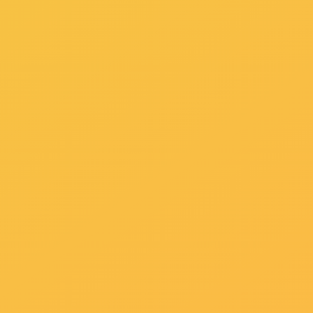
颁发的荣誉证书。
jdb电子官方水管沟槽管件连接优势（一）
316jdb电子官方水管好还是PVC水管好？
肇庆购买jdb电子官方水管选择哪家好？
jdb电子官方水管的发展与现状