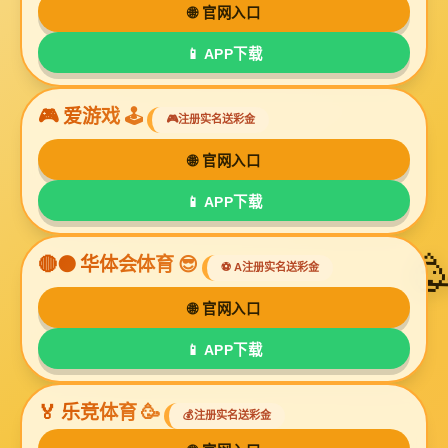
工业管件
工业管件
工业管件
工业管件