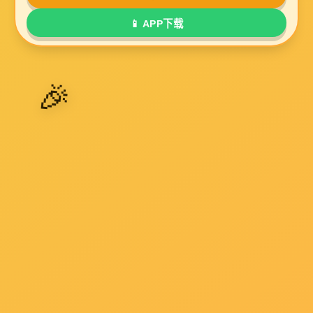
工业管件
工业管件
沟槽式管件