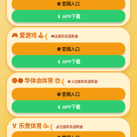
版权申明：本站部分文章来自互联网，如有侵权，请联
系，jdb电子官方 收到后立即删除 谢谢
上一篇：
没有了
下一篇：
香港办事处
相关新闻
南宁办事处
乌鲁木齐办事处
呼和浩特办事处
香港办事处
澳门办事处
推荐方案