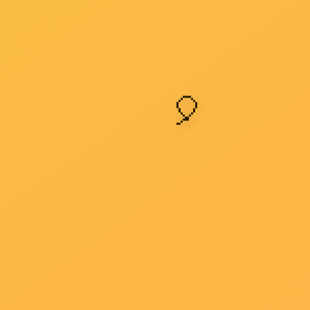
扫一扫 关注微信
手机扫一扫