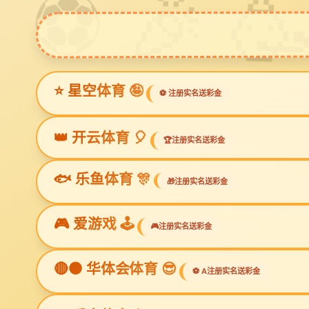
jdb电子官方
欢迎光临广东jdb电子官方 金属科技有限公司！
网站jdb电子官方
关于jdb电子官方
产品中心
选择jdb电子官方
jdb电子官方
关于jdb电子官方
产品中心
选
让您更省心
行业应用
新闻资讯
联系jdb电子官方