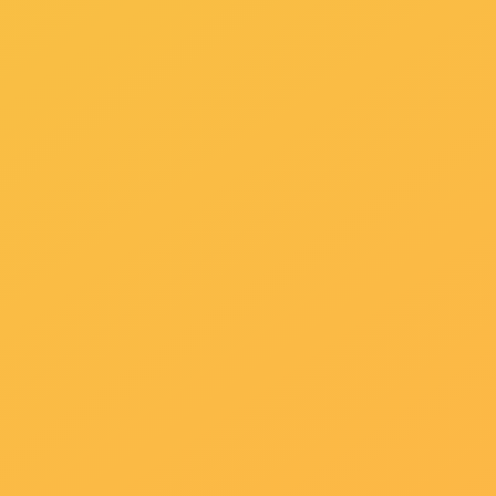
选择jdb电子官方
新闻资讯
Home improvement plan
News
厂家直销
行业新闻
多台先进设备
企业新闻
高新技术企业
常见问题
联系jdb电子官方
Contact Us
手机：18933006613
电话：18933006613
微信：yaolongLu
邮箱：yl@fsyaolong.com