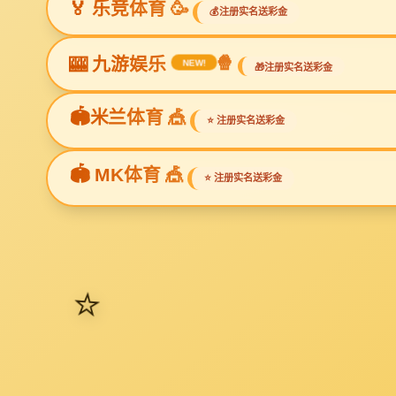
热门关键词：
jdb电子官方水管
水管连接件
jdb电子