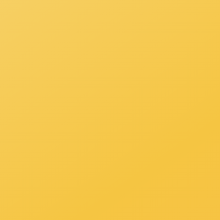
成都分公司
道中52号jdb电子官方总部大厦
1902~1905
推荐方案
产品推荐
大口
大口径焊管