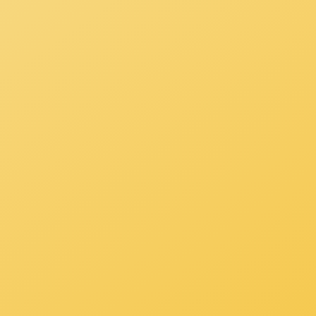
jdb电子官方 旗杆全
国7家分公司
版权申
上一篇：
海南
下一篇：
广州
全国服务热线：
18933006613
相关新闻
手机：18933006613
邮箱：yl@fsyaolong.com
长沙分公司
地址：广东省佛山市禅城区佛山大