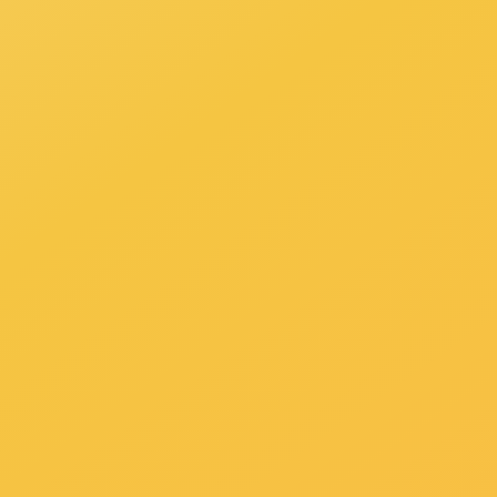
径焊管
jdb电子官方水管
工业