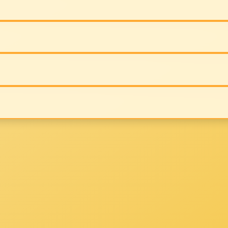
官方弯头
沟槽式管件
闸阀门配件
您的当